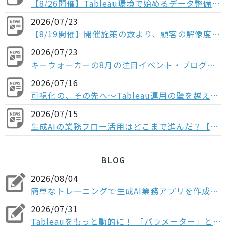
【8/26開催】Tableau環境で始めるデータ整備〜コンポーザブルデータソースから考える、AI時代のデータの持ち方〜
2026/07/23
【8/19開催】開催施策の数より、顧客の解像度。ABM×データで「本当に買う顧客」を見抜く方法
2026/07/23
キーウォーカーの8月の注目イベント・ブログの紹介
2026/07/16
可視化の、その先へ〜Tableau運用の壁を越える「データ分析基盤」という選択肢〜
2026/07/15
生成AIの業務フロー活用はどこまで進んだ？【多業種の役職者1,004人調査】“全社展開止まり”が多数派、業務組み込みなど次のフェーズに進む企業は少数
BLOG
2026/08/04
簡単なトレーニングで生成AI業務アプリを作成！Dify入門研修の概要
2026/07/31
Tableauをもっと動的に！ 「パラメーター」とは？フィルターとの違いや3つの実践ステップを解説