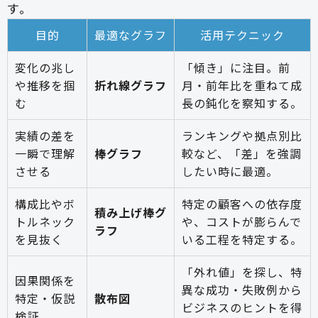
す。
目的
最適なグラフ
活用テクニック
変化の兆し
「傾き」に注目。前
や推移を掴
折れ線グラフ
月・前年比を重ねて成
む
長の鈍化を察知する。
実績の差を
ランキングや拠点別比
一瞬で理解
棒グラフ
較など、「差」を強調
させる
したい時に最適。
構成比やボ
特定の顧客への依存度
積み上げ棒グ
トルネック
や、コストが膨らんで
ラフ
を見抜く
いる工程を特定する。
「外れ値」を探し、特
因果関係を
異な成功・失敗例から
特定・仮説
散布図
ビジネスのヒントを得
検証