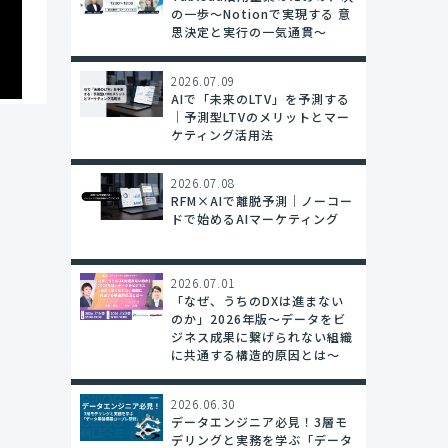
の一歩〜Notionで実現する 意
思決定と実行の一気通貫～
2026.07.09
AIで「未来のLTV」を予測する
｜予測型LTVのメリットとマー
ケティング活用法
2026.07.08
RFM×AIで離脱予測｜ノーコー
ドで始めるAIマーケティング
2026.07.01
「なぜ、うちのDXは進まない
のか」2026年版～データをビ
ジネス成果に繋げられない組織
に共通する構造的原因とは～
2026.06.30
データエンジニア必見！3層モ
デリングと実務を学ぶ「データ