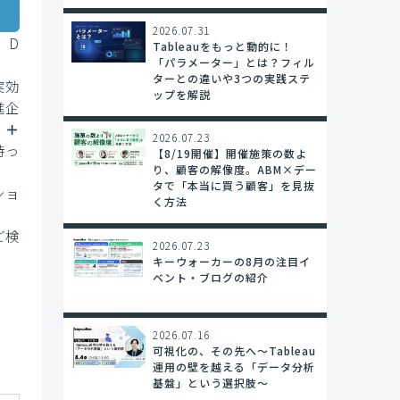
2026.07.31
、D
Tableauをもっと動的に！
「パラメーター」とは？フィル
ターとの違いや3つの実践ステ
実効
ップを解説
進企
）＋
2026.07.23
持っ
【8/19開催】開催施策の数よ
り、顧客の解像度。ABM×デー
タで「本当に買う顧客」を見抜
ショ
く方法
ご検
2026.07.23
キーウォーカーの8月の注目イ
ベント・ブログの紹介
2026.07.16
可視化の、その先へ〜Tableau
運用の壁を越える「データ分析
基盤」という選択肢〜