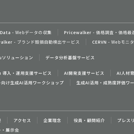
ス
Data
- Webデータの収集
Pricewalker
- 価格調査・価格最
alker
- ブランド毀損自動検出サービス
CERVN
- Webモ
eauソリューション
データ分析基盤サービス
iku 導入・運用支援サービス
AI開発支援サービス
AI人材
向け生成AI活用ワークショップ
生成AI活用・成熟度評価ワ
内
要
アクセス
企業理念
役員・顧問紹介
プレス
ー・展示会