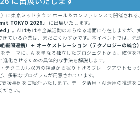
O 2026 に出展いたします
（火）に東京ミッドタウン ホール＆カンファレンスで開催される
mit TOKYO 2026」
に出展いたします。
ered」
。AIはもはや企業活動のあらゆる場面に存在しますが、
現できている企業は、まだごくわずかです。本イベントでは、先
組織間連携）＋ オーケストレーション（テクノロジーの統合
をテーマに、AIを単なる独立したプロジェクトから、確信を
と進化させるための具体的な手法を解説します。
・テクニカル双方の視点から掘り下げるブレークアウトセッ
ど、多彩なプログラムが用意されています。
のご支援事例をご紹介いたします。データ活用・AI活用の推進を
ください。