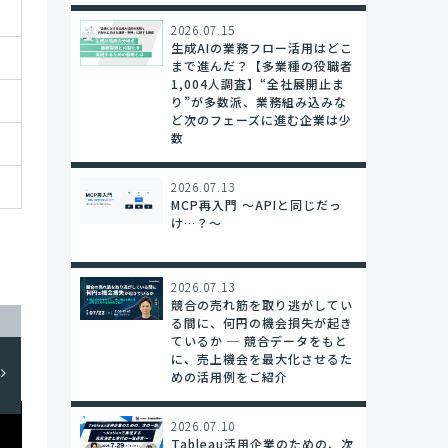
2026.07.15
生成AIの業務フロー活用はどこ
まで進んだ？【多業種の役職者
1,004人調査】“全社展開止ま
り”が多数派、業務組み込みな
ど次のフェーズに進む企業は少
数
2026.07.13
MCP再入門 〜APIと同じだっ
け…？～
2026.07.13
競合の売れ筋を取り逃がしてい
る間に、何円の機会損失が起き
ているか ─ 競合データをもと
に、売上機会を最大化させるた
めの活用例をご紹介
2026.07.10
Tableau活用企業のための、次