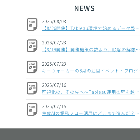
NEWS
2026/08/03
【8/26開催】Tableau環境で始めるデータ整備〜コンポーザブルデータソースから考える、AI時代のデータの持ち方〜
2026/07/23
【8/19開催】開催施策の数より、顧客の解像度。ABM×データで「本当に買う顧客」を見抜く方法
2026/07/23
キーウォーカーの8月
2026/07/16
可視化の、その先へ〜Tableau運用の壁を越える「データ分析基盤」という選択肢〜
2026/07/15
生成AIの業務フロー活用はどこまで進んだ？【多業種の役職者1,004人調査】“全社展開止まり”が多数派、業務組み込みなど次のフェーズに進む企業は少数