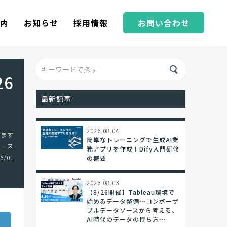
案内
お知らせ
採用情報
お問い合わせ
26
最新記事
2026.08.04
します
簡単なトレーニングで生成AI業
ュース
務アプリを作成！Dify入門研修
6/01
の概要
2026.08.03
【8/26開催】Tableau環境で
始めるデータ整備〜コンポーザ
ブルデータソースから考える、
AI時代のデータの持ち方〜