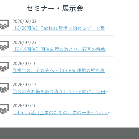
セミナー・展示会
2026/08/03
【8/26開催】Tableau環境で始めるデータ整備〜コンポーザブルデータソースから考える、AI時代のデータの持ち方〜
2026/07/23
【8/19開催】開催施策の数より、顧客の解像度。ABM×データで「本当に買う顧客」を見抜く方法
2026/07/16
可視化の、その先へ〜Tableau運用の壁を越える「データ分析基盤」という選択肢〜
2026/07/13
競合の売れ筋を取り逃がしている間に、何円の機会損失が起きているか ─ 競合データをもとに、売上機会を最大化させるための活用例をご紹介
2026/07/10
Tableau活用企業のための、次の一歩〜Notionで実現する 意思決定と実行の一気通貫～