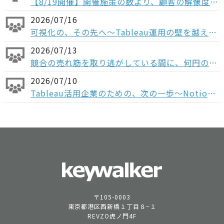
【8/19開催】開催施策の数より、顧客の解像度。ABM×データで「本当に買う顧客」を見抜く方法
2026/07/16
可視化の、その先へ〜Tableau運用の壁を越える「データ分析基盤」という選択肢〜
2026/07/13
競合の売れ筋を取り逃がしている間に、何円の機会損失が起きているか ─ 競合データをもとに、売上機会を最大化させるための活用例をご紹介
2026/07/10
Tableau活用企業のための、次の一歩〜Notionで実現する 意思決定と実行の一気通貫～
〒105-0003
東京都港区西新橋１丁目８−１
REVZO虎ノ門4F