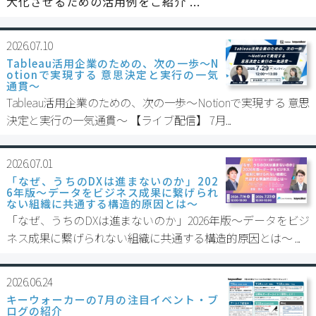
大化させるための活用例をご紹介 ...
2026.07.10
Tableau活用企業のための、次の一歩〜N
otionで実現する 意思決定と実行の一気
通貫～
Tableau活用企業のための、次の一歩〜Notionで実現する 意思
決定と実行の一気通貫～ 【ライブ配信】 7月...
2026.07.01
「なぜ、うちのDXは進まないのか」202
6年版～データをビジネス成果に繋げられ
ない組織に共通する構造的原因とは～
「なぜ、うちのDXは進まないのか」2026年版～データをビジ
ネス成果に繋げられない組織に共通する構造的原因とは～ ...
2026.06.24
キーウォーカーの7月の注目イベント・ブ
ログの紹介