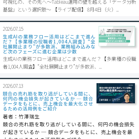
可視化の、その先へ〜Tableau運用の壁を越える「データ分析
基盤」という選択肢〜 【ライブ配信】 8月4日（火）...
2026.07.15
生成AIの業務フロー活用はどこまで進ん
だ？【多業種の役職者1,004人調査】“全
社展開止まり”が多数派、業務組み込みな
ど次のフェーズに進む企業は少数
生成AIの業務フロー活用はどこまで進んだ？【多業種の役職
者1,004人調査】“全社展開止まり”が多数派、...
2026.07.13
競合の売れ筋を取り逃がしている間に、
何円の機会損失が起きているか ─ 競合
データをもとに、売上機会を最大化させ
るための活用例をご紹介
著者：竹澤瑞生
競合の売れ筋を取り逃がしている間に、何円の機会損失
が起きているか ─ 競合データをもとに、売上機会を最