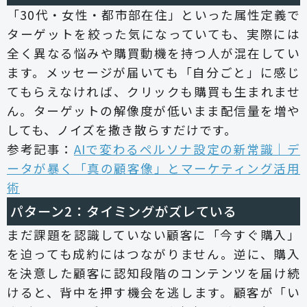
「30代・女性・都市部在住」といった属性定義で
ターゲットを絞った気になっていても、実際には
全く異なる悩みや購買動機を持つ人が混在してい
ます。メッセージが届いても「自分ごと」に感じ
てもらえなければ、クリックも購買も生まれませ
ん。ターゲットの解像度が低いまま配信量を増や
しても、ノイズを撒き散らすだけです。
参考記事：
AIで変わるペルソナ設定の新常識｜デ
ータが暴く「真の顧客像」とマーケティング活用
術
パターン2：タイミングがズレている
まだ課題を認識していない顧客に「今すぐ購入」
を迫っても成約にはつながりません。逆に、購入
を決意した顧客に認知段階のコンテンツを届け続
けると、背中を押す機会を逃します。顧客が「い