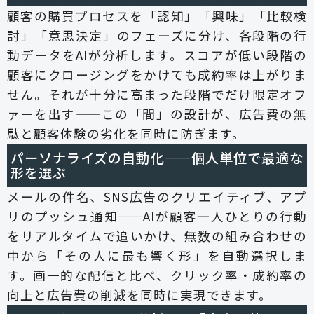
顧客の購買プロセスを「認知」「興味」「比較検
討」「意思決定」のフェーズに分け、各段階の行
動データをAIが分析します。スコアが低い段階の
顧客にクロージングをかけても成約率は上がりま
せん。それが十分に高まった段階でだけ限定オフ
ァーを出す——この「間」の設計が、広告費の無
駄と顧客体験の劣化を同時に防ぎます。
パーソナライズの自動化——個人単位で最適な
形を選ぶ
メールの件名、SNS広告のクリエイティブ、アプ
リのプッシュ通知——AIが顧客一人ひとりの行動
をリアルタイムで追いかけ、無数の組み合わせの
中から「その人に最も響く形」を自動選択しま
す。画一的な配信と比べ、クリック率・成約率の
向上と広告費の削減を同時に実現できます。