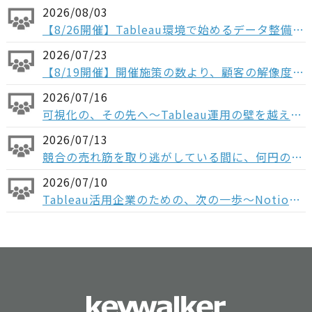
2026/08/03
【8/26開催】Tableau環境で始めるデータ整備〜コンポーザブルデータソースから考える、AI時代のデータの持ち方〜
2026/07/23
【8/19開催】開催施策の数より、顧客の解像度。ABM×データで「本当に買う顧客」を見抜く方法
2026/07/16
可視化の、その先へ〜Tableau運用の壁を越える「データ分析基盤」という選択肢〜
2026/07/13
競合の売れ筋を取り逃がしている間に、何円の機会損失が起きているか ─ 競合データをもとに、売上機会を最大化させるための活用例をご紹介
2026/07/10
Tableau活用企業のための、次の一歩〜Notionで実現する 意思決定と実行の一気通貫～