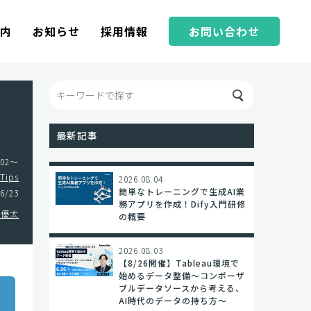
案内
お知らせ
採用情報
お問い合わせ
最新記事
02〜
Tips
2026.08.04
簡単なトレーニングで生成AI業
6/23
務アプリを作成！Dify入門研修
 優太
の概要
2026.08.03
【8/26開催】Tableau環境で
始めるデータ整備〜コンポーザ
ブルデータソースから考える、
AI時代のデータの持ち方〜