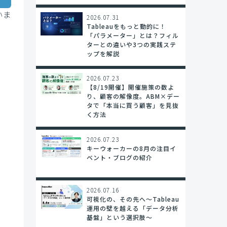
いま
2026.07.31
Tableauをもっと動的に！
「パラメーター」とは？フィル
ターとの違いや3つの実践ステ
ップを解説
2026.07.23
【8/19開催】開催施策の数よ
り、顧客の解像度。ABM×デー
タで「本当に買う顧客」を見抜
く方法
2026.07.23
キーウォーカーの8月の注目イ
ベント・ブログの紹介
2026.07.16
可視化の、その先へ〜Tableau
運用の壁を越える「データ分析
基盤」という選択肢〜