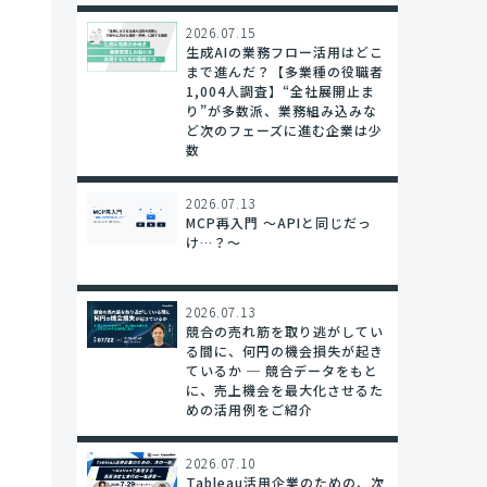
2026.07.15
生成AIの業務フロー活用はどこ
まで進んだ？【多業種の役職者
1,004人調査】“全社展開止ま
り”が多数派、業務組み込みな
ど次のフェーズに進む企業は少
数
2026.07.13
MCP再入門 〜APIと同じだっ
け…？～
2026.07.13
競合の売れ筋を取り逃がしてい
る間に、何円の機会損失が起き
ているか ─ 競合データをもと
に、売上機会を最大化させるた
めの活用例をご紹介
2026.07.10
Tableau活用企業のための、次