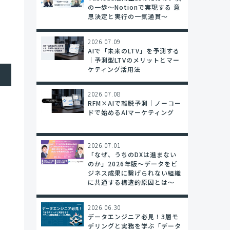
の一歩〜Notionで実現する 意
思決定と実行の一気通貫～
2026.07.09
AIで「未来のLTV」を予測する
｜予測型LTVのメリットとマー
ケティング活用法
2026.07.08
RFM×AIで離脱予測｜ノーコー
ドで始めるAIマーケティング
2026.07.01
「なぜ、うちのDXは進まない
のか」2026年版～データをビ
ジネス成果に繋げられない組織
に共通する構造的原因とは～
2026.06.30
データエンジニア必見！3層モ
デリングと実務を学ぶ「データ