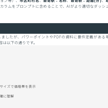
ション等）、
市区町村名
、
最寄駅：名称
、
最寄駅：距離(分)
、
カラムをプロンプトに含めることで、AIがより適切なダッシ
成しましたが、パワーポイントやPDFの資料に要件定義がある
容は以下の通りです。
サイズで価格帯を表示

確に理解
