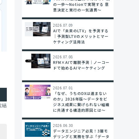
の一歩〜Notionで実現する 意
思決定と実行の一気通貫～
2026.07.09
AIで「未来のLTV」を予測する
｜予測型LTVのメリットとマー
ケティング活用法
2026.07.08
RFM×AIで離脱予測｜ノーコー
ドで始めるAIマーケティング
2026.07.01
「なぜ、うちのDXは進まない
のか」2026年版～データをビ
成結
ジネス成果に繋げられない組織
に共通する構造的原因とは～
2026.06.30
データエンジニア必見！3層モ
デリングと実務を学ぶ「データ