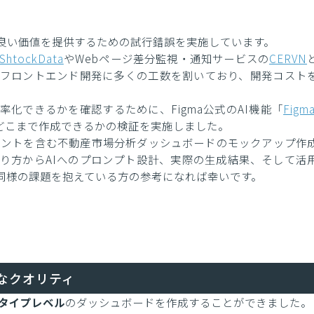
良い価値を提供するための試行錯誤を実施しています。
ShtockData
やWebページ差分監視・通知サービスの
CERVN
フロントエンド開発に多くの工数を割いており、開発コスト
率化できるかを確認するために、Figma公式のAI機能「
Figma
どこまで作成できるかの検証を実施しました。
ネントを含む不動産市場分析ダッシュボードのモックアップ作
り方からAIへのプロンプト設計、実際の生成結果、そして活
同様の課題を抱えている方の参考になれば幸いです。
分なクオリティ
タイプレベル
のダッシュボードを作成することができました。