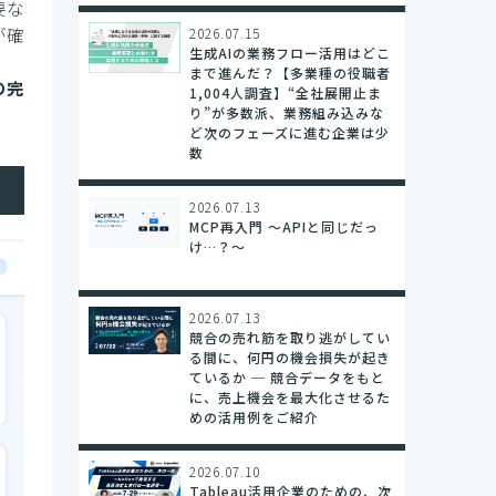
要な
が確
2026.07.15
生成AIの業務フロー活用はどこ
まで進んだ？【多業種の役職者
の完
1,004人調査】“全社展開止ま
り”が多数派、業務組み込みな
ど次のフェーズに進む企業は少
数
2026.07.13
MCP再入門 〜APIと同じだっ
け…？～
2026.07.13
競合の売れ筋を取り逃がしてい
る間に、何円の機会損失が起き
ているか ─ 競合データをもと
に、売上機会を最大化させるた
めの活用例をご紹介
2026.07.10
Tableau活用企業のための、次