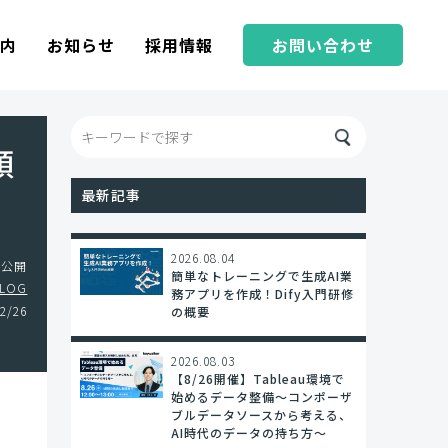
案内
お知らせ
採用情報
お問い合わせ
順
最新記事
2026.08.04
を公開
簡単なトレーニングで生成AI業
BLOG
務アプリを作成！Dify入門研修
2/26
の概要
2026.08.03
【8/26開催】Tableau環境で
始めるデータ整備〜コンポーザ
ブルデータソースから考える、
AI時代のデータの持ち方〜