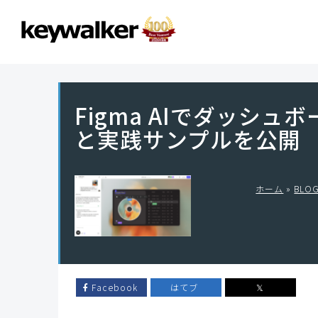
Figma AIでダッシ
と実践サンプルを公開
ホーム
»
BLO
Facebook
はてブ
𝕏