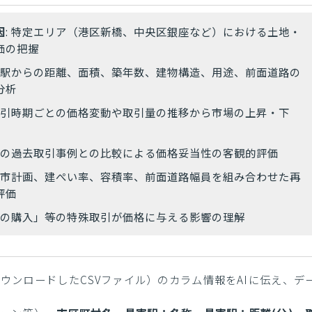
因
: 特定エリア（港区新橋、中央区銀座など）における土地・
価の把握
: 駅からの距離、面積、築年数、建物構造、用途、前面道路の
分析
 取引時期ごとの価格変動や取引量の推移から市場の上昇・下
条件の過去取引事例との比較による価格妥当性の客観的評価
 都市計画、建ぺい率、容積率、前面道路幅員を組み合わせた再
評価
隣地の購入」等の特殊取引が価格に与える影響の理解
ウンロードしたCSVファイル）のカラム情報をAIに伝え、デ