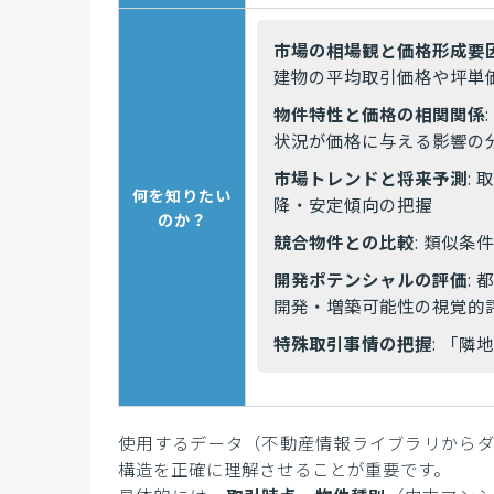
市場の相場観と価格形成要
建物の平均取引価格や坪単
物件特性と価格の相関関係
状況が価格に与える影響の
市場トレンドと将来予測
:
何を知りたい
降・安定傾向の把握
のか？
競合物件との比較
: 類似
開発ポテンシャルの評価
:
開発・増築可能性の視覚的
特殊取引事情の把握
: 「
使用するデータ（不動産情報ライブラリからダ
構造を正確に理解させることが重要です。