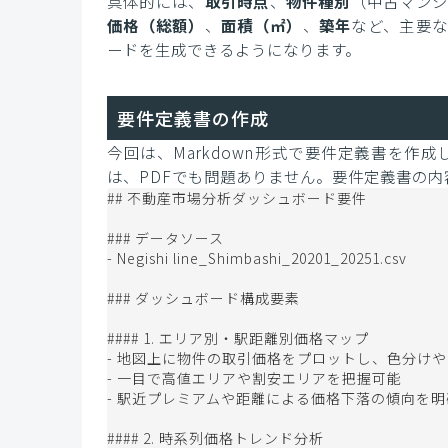
具体的には、
取引時点
、
物件種別
（中古マン
価格（総額）
、
面積（㎡）
、
築年
など、主要な
ードを生成できるようになります。
要件定義書の作成
今回は、Markdown形式で要件定義書を作
は、PDFでも問題ありません。要件定義書の内
## 不動産市場分析ダッシュボード要件

### データソース

- Negishi line_Shimbashi_20201_20251.csv

### ダッシュボード構成要素

#### 1. エリア別・駅距離別価格マップ

- 地図上に物件の取引価格をプロットし、色分けや
- 一目で高値エリアや割安エリアを把握可能

- 駅近プレミアムや距離による価格下落の傾向を明
#### 2. 時系列価格トレンド分析
