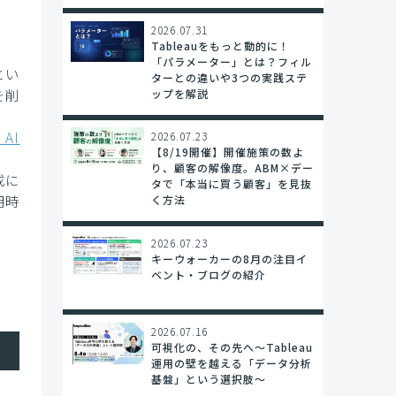
2026.07.31
Tableauをもっと動的に！
「パラメーター」とは？フィル
とい
ターとの違いや3つの実践ステ
を削
ップを解説
 AI
2026.07.23
【8/19開催】開催施策の数よ
り、顧客の解像度。ABM×デー
成に
タで「本当に買う顧客」を見抜
用時
く方法
2026.07.23
キーウォーカーの8月の注目イ
ベント・ブログの紹介
2026.07.16
可視化の、その先へ〜Tableau
運用の壁を越える「データ分析
基盤」という選択肢〜