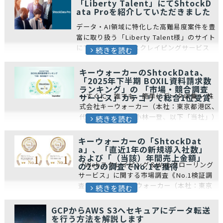
「Liberty Talent」にてShtockD
ata Proを紹介していただきました
データ・AI領域に特化した高難易度案件を豊
富に取り扱う「Liberty Talent様」のサイト
にて、当社のWebスクレイピングサービス
続きを読む
「ShtockData Pro」をご紹介いただきまし
た。 ...
キーウォーカーのShtockData、
「2025年下半期 BOXIL資料請求数
ランキング」の 「市場・競合調査
～すぐに、誰でも、簡単にデータ収集～ 株
サービス」カテゴリで総合1位受賞
式会社キーウォーカー（本社：東京都港区、
代表取締役社長：小林一登、以下「当社」）
続きを読む
は、この度日本最大級のSaaS特化型比較サ
イト「BOXIL」の「2025年下半...
キーウォーカーの「ShtockDat
a」、「直近1年の新規導入社数」
および「（当該）年間売上金額」
「Webスクレイピング＆Webクローリング
の2つの調査でNo.1を獲得
サービス」に関する市場調査《No.1検証調
査》 株式会社キーウォーカー（本社：東京
続きを読む
都港区、代表取締役社長：小林一登、以下
「当社」）は、この度、株式会社未...
GCPからAWS S3へセキュアにデータ転送
を行う方法を解説します