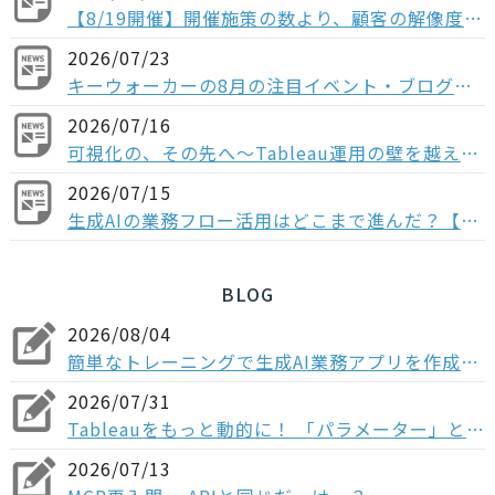
【8/19開催】開催施策の数より、顧客の解像度。ABM×データで「本当に買う顧客」を見抜く方法
2026/07/23
キーウォーカーの8月の注目イベント・ブログの紹介
2026/07/16
可視化の、その先へ〜Tableau運用の壁を越える「データ分析基盤」という選択肢〜
2026/07/15
生成AIの業務フロー活用はどこまで進んだ？【多業種の役職者1,004人調査】“全社展開止まり”が多数派、業務組み込みなど次のフェーズに進む企業は少数
BLOG
2026/08/04
簡単なトレーニングで生成AI業務アプリを作成！Dify入門研修の概要
2026/07/31
Tableauをもっと動的に！ 「パラメーター」とは？フィルターとの違いや3つの実践ステップを解説
2026/07/13