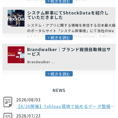
続きを読む
システム幹事にてShtockDataを紹介し
ていただきました
システム・アプリに関する情報を発信する日本最大級
のポータルサイト「システム幹事様」にて当社のWe
bスクレイピングサービス「ShtockData」を紹介し
続きを読む
ていただきました。 - システム幹事掲...
Brandwalker｜ブランド毀損自動検出サ
ービス
Brandwalker ...
続きを読む
NEWS
2026/08/03
【8/26開催】Tableau環境で始めるデータ整備〜コンポーザブルデータソースから考える、AI時代のデータの持ち方〜
2026/07/23