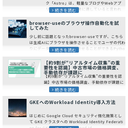
ク「Astro」は、軽量なブログやWebアプ
リケーションの開発に適していると言われ
続きを読む
ています。 プロダクト開発の形の 1 つとし
てパフォーマンス重視の...
browser-useのブラウザ操作自動化を試
してみた
少し前に話題となったbrowser-useですが、こちら
は生成AIにブラウザを操作させることでユーザの代わ
りにデータの取得や作業をさせることができるPytho
続きを読む
nのパッケージです。 今回はbrow...
【約9割が“リアルタイム収集”の重
要性を認識】中古市場の価格調査、
手動依存が課題に
【約9割が“リアルタイム収集”の重要性を認
識】中古市場の価格調査、手動依存が課題に
...
続きを読む
GKEへのWorkload Identity導入方法
はじめに Google Cloud セキュリティ強化施策とし
て GKE クラスタへの Workload Identity Federati
on for GKE （以下、Workload Id...