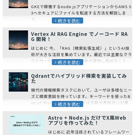
GKEで稼働するnode.jsアプリケーションからAWS S
3へセキュアにファイルを転送する方法を解説しま
す。
続きを読む
Vertex AI RAG Engine でノーコード RA
G 開発！
はじめに 今、「RAG（検索拡張生成）」というAI技
術が大きな注目を集めています。最近では主要なクラ
ウドサービスが RAG 構築機能の提供し始めたこと
続きを読む
で、実装のハードルが下がり、身近な技術に...
Qdrantでハイブリッド検索を実装してみ
た
現代の情報検索タスクにおいて、ユーザは多様なニー
ズと検索意図を持っています。キーワードを使ったB
ag of Wordsといった手法では文脈や意味合いが適
続きを読む
切に考慮できず、セマンティック検索ではキーワ...
Astro + Node.js だけでX風Web
アプリを作ってみた！
はじめに 近年注目されているフレームワー