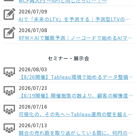
MCP再入門 〜APIと同じだっけ…？～
2026/07/09
AIで「未来のLTV」を予測する｜予測型LTVのメリットとマーケティング活用法
2026/07/08
RFM×AIで離脱予測｜ノーコードで始めるAIマーケティング
セミナー・展示会
2026/08/03
【8/26開催】Tableau環境で始めるデータ整備〜コンポーザブルデータソースから考える、AI時代のデータの持ち方〜
2026/07/23
【8/19開催】開催施策の数より、顧客の解像度。ABM×データで「本当に買う顧客」を見抜く方法
2026/07/16
可視化の、その先へ〜Tableau運用の壁を越える「データ分析基盤」という選択肢〜
2026/07/13
競合の売れ筋を取り逃がしている間に、何円の機会損失が起きているか ─ 競合データをもとに、売上機会を最大化させるための活用例をご紹介