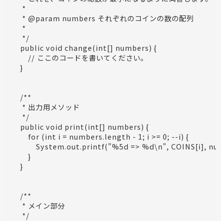
     *

     * @param numbers それぞれのコインの数の配列

     *

     */

    public void change(int[] numbers) {

        // ここのコードを書いてください。

    /**

     * 出力用メソッド

     */

    public void print(int[] numbers) {

        for (int i = numbers.length - 1; i >= 0; --i) {

            System.out.printf("%5d => %d\n", COINS[i], num
        }

    /**

     * メイン部分

     */
