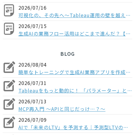
2026/07/16
可視化の、その先へ〜Tableau運用の壁を越える「データ分析基盤」という選択肢〜
2026/07/15
生成AIの業務フロー活用はどこまで進んだ？【多業種の役職者1,004人調査】“全社展開止まり”が多数派、業務組み込みなど次のフェーズに進む企業は少数
BLOG
2026/08/04
簡単なトレーニングで生成AI業務アプリを作成！Dify入門研修の概要
2026/07/31
Tableauをもっと動的に！ 「パラメーター」とは？フィルターとの違いや3つの実践ステップを解説
2026/07/13
MCP再入門 〜APIと同じだっけ…？～
2026/07/09
AIで「未来のLTV」を予測する｜予測型LTVのメリットとマーケティング活用法