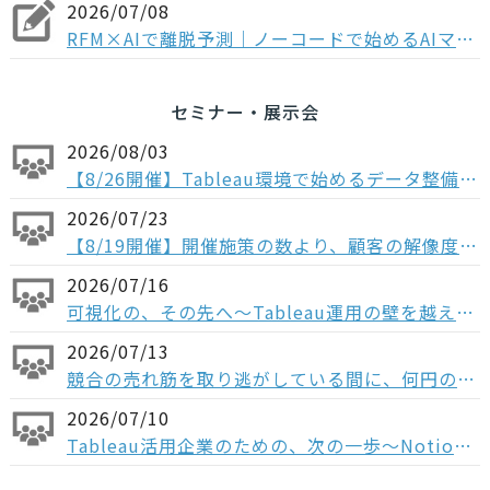
2026/07/08
RFM×AIで離脱予測｜ノーコードで始めるAIマーケティング
セミナー・展示会
2026/08/03
【8/26開催】Tableau環境で始めるデータ整備〜コンポーザブルデータソースから考える、AI時代のデータの持ち方〜
2026/07/23
【8/19開催】開催施策の数より、顧客の解像度。ABM×データで「本当に買う顧客」を見抜く方法
2026/07/16
可視化の、その先へ〜Tableau運用の壁を越える「データ分析基盤」という選択肢〜
2026/07/13
競合の売れ筋を取り逃がしている間に、何円の機会損失が起きているか ─ 競合データをもとに、売上機会を最大化させるための活用例をご紹介
2026/07/10
Tableau活用企業のための、次の一歩〜Notionで実現する 意思決定と実行の一気通貫～