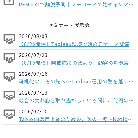
RFM×AIで離脱予測｜ノーコードで始めるAIマーケティング
セミナー・展示会
2026/08/03
【8/26開催】Tableau環境で始めるデータ整備〜コンポーザブルデータソースから考える、AI時代のデータの持ち方〜
2026/07/23
【8/19開催】開催施策の数より、顧客の解像度。ABM×データで「本当に買う顧客」を見抜く方法
2026/07/16
可視化の、その先へ〜Tableau運用の壁を越える「データ分析基盤」という選択肢〜
2026/07/13
競合の売れ筋を取り逃がしている間に、何円の機会損失が起きているか ─ 競合データをもとに、売上機会を最大化させるための活用例をご紹介
2026/07/10
Tableau活用企業のための、次の一歩〜Notionで実現する 意思決定と実行の一気通貫～