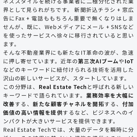
ネススタイルを続ける事業者に二極分化された業
界として見られがちです。 新聞折込チラシ + 窓広
告にFax + 電話ももちろん重要で無くなりはしま
せんが、既に、Webメディアにメール + SNSなど
を使ったサービスへ徐々に移行されていると思い
ます。
そんな不動産業界にも新たなIT革命の波が、急速
に押し寄せています。近年の
第三次AIブーム
や
IoT
などのキーワードに紐付けられる技術を活用した
沢山の新しいサービスが、スタートしています。
この分野は、
Real Estate Tech
と呼ばれる新しい
キーワードで語られています。
業務効率を大幅に
改善
する、
新たな顧客チャネルを開拓
する、
付加
価値の高い情報を提供
するなど、ビジネスへのイ
ンパクトが大きいサービスを提供できます。
Real Estate Techでは、大量のデータを瞬時に分